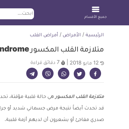
ابحث
جميع الأقسام
لتخطي
الرئيسية
/
الأمراض
/
أمراض القلب
لمحتوى
متلازمة القلب المكسور Broken heart syndrome
7 دقائق
قراءة
12 مايو 2018
شارك على تيليجرام - ديلي ميديكال انفو
شارك على فيسبوك - ديلي ميديكال انفو
شارك على واتساب - ديلي ميديكال انفو
شارك على فايبر - ديلي ميديكال انفو
شارك على تويتر - ديلي ميديكال انفو
متلازمة القلب المكسور
هي حالة قلبية مؤقتة، تحد
قد تحدث أيضاً نتيجة مرض جسماني شديد أو جراح
صدري مفاجئ أو يشعرون أن لديهم أزمة قلبية.