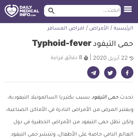
ابحث…
ابحث
معلومة
لتخطي
الرئيسية
/
الأمراض
/
امراض المسافر
طبية
لمحتوى
موثقة
حمى التيفود Typhoid-fever
8 دقائق
قراءة
22 أبريل 2020
شارك على تيليجرام - ديلي ميديكال انفو
شارك على فيسبوك - ديلي ميديكال انفو
شارك على تويتر - ديلي ميديكال انفو
تحدث
حمى التيفود
بسبب بكتيريا السالمونيلا التيفودية،
ويعتبر المرض من الأمراض النادرة في الأماكن الصناعية،
ولكن تظل حمى التيفود من الأمراض الخطيرة في دول
العالم النامي خاصة على الأطفال. وتنتشر حمى التيفود