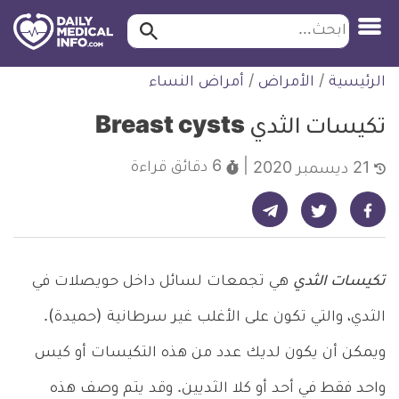
ابحث…
ابحث
معلومة
لتخطي
الرئيسية
/
الأمراض
/
أمراض النساء
طبية
لمحتوى
موثقة
تكيسات الثدي Breast cysts
6 دقائق
قراءة
21 ديسمبر 2020
شارك على تيليجرام - ديلي ميديكال انفو
شارك على فيسبوك - ديلي ميديكال انفو
شارك على تويتر - ديلي ميديكال انفو
تكيسات الثدي
هي تجمعات لسائل داخل حويصلات في
الثدي، والتي تكون على الأغلب غير سرطانية (حميدة).
ويمكن أن يكون لديك عدد من هذه التكيسات أو كيس
واحد فقط في أحد أو كلا الثديين. وقد يتم وصف هذه