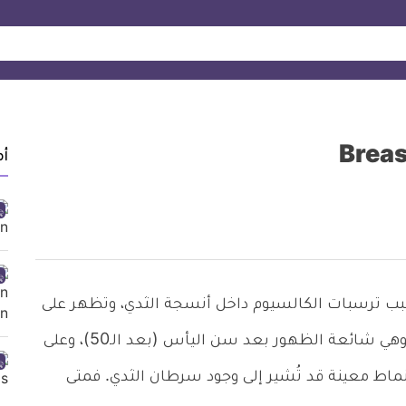
أ
كلسات الثدي Breast calcifications بسبب ترسبات الكالسيوم داخل أنسجة الثدي، وتظهر على
شكل بقع بيضاء عند التصوير بالأشعة السينية، وهي شائعة الظهور بعد سن اليأس (بعد الـ50)، وعلى
أنماط معينة قد تُشير إلى وجود سرطان الثدي. فمتى