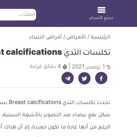
ابحث
جميع الأقسام
لتخطي
الرئيسية
/
الأمراض
/
أمراض النساء
لمحتوى
تكلسات الثدي Breast calcifications
4 دقائق
قراءة
1 نوفمبر 2021
شارك على تيليجرام - ديلي ميديكال انفو
شارك على فيسبوك - ديلي ميديكال انفو
شارك على تويتر - ديلي ميديكال انفو
تحدث ت
الرغم من أنها عادة ما تكون حميدة، إلا أن هناك 