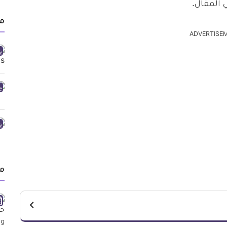
 المقال.
م
ADVERTISE
م