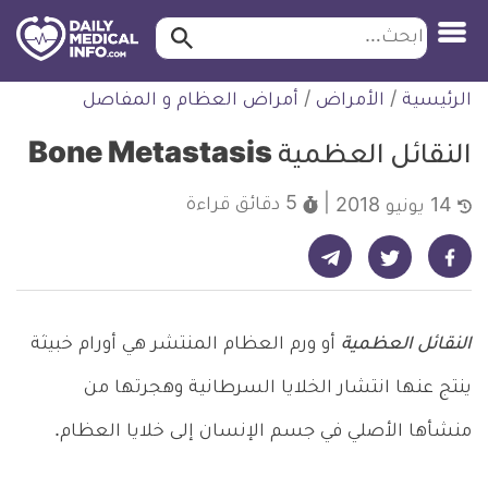
ابحث…
ابحث
معلومة
لتخطي
الرئيسية
/
الأمراض
/
أمراض العظام و المفاصل
طبية
لمحتوى
موثقة
النقائل العظمية Bone Metastasis
5 دقائق
قراءة
14 يونيو 2018
شارك على تيليجرام - ديلي ميديكال انفو
شارك على فيسبوك - ديلي ميديكال انفو
شارك على تويتر - ديلي ميديكال انفو
النقائل العظمية
أو ورم العظام المنتشر هي أورام خبيثة
ينتج عنها انتشار الخلايا السرطانية وهجرتها من
منشأها الأصلي في جسم الإنسان إلى خلايا العظام.