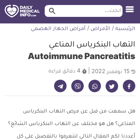
ابحث…
ابحث
معلومة
لتخطي
الرئيسية
/
الأمراض
/
أمراض الجهاز الهضمي
طبية
لمحتوى
موثقة
التهاب البنكرياس المناعي
Autoimmune Pancreatitis
4 دقائق
قراءة
15 نوفمبر 2022
شارك على تيليجرام - ديلي ميديكال انفو
شارك على فيسبوك - ديلي ميديكال انفو
شارك على واتساب - ديلي ميديكال انفو
شارك على فايبر - ديلي ميديكال انفو
شارك على تويتر - ديلي ميديكال انفو
هل سمعت من قبل عن مرض التهاب البنكرياس
المناعي؟ هل هو مختلف عن التهاب البنكرياس الشائع؟
أعددنا لكم المقال التالي لتتعرفوا بالتفصيل على كل