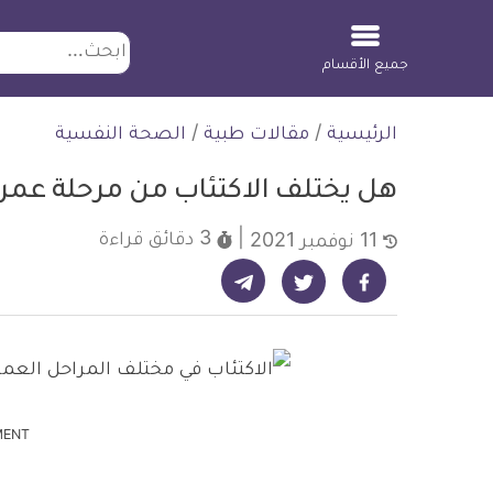
ابحث
جميع الأقسام
لتخطي
الرئيسية
/
مقالات طبية
/
الصحة النفسية
لمحتوى
هل يختلف الاكتئاب من مرحلة عمرية
3 دقائق
قراءة
11 نوفمبر 2021
شارك على تيليجرام - ديلي ميديكال انفو
شارك على فيسبوك - ديلي ميديكال انفو
شارك على تويتر - ديلي ميديكال انفو
MENT