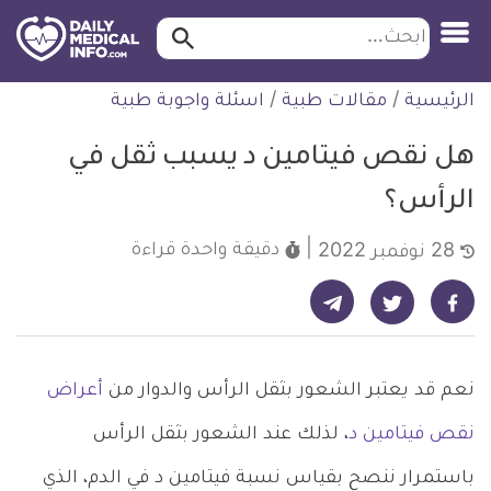
ابحث…
ابحث
معلومة
لتخطي
الرئيسية
/
مقالات طبية
/
اسئلة واجوبة طبية
طبية
لمحتوى
موثقة
هل نقص فيتامين د يسبب ثقل في
الرأس؟
دقيقة واحدة
قراءة
28 نوفمبر 2022
شارك على تيليجرام - ديلي ميديكال انفو
شارك على فيسبوك - ديلي ميديكال انفو
شارك على تويتر - ديلي ميديكال انفو
نعم قد يعتبر الشعور بثقل الرأس والدوار من
أعراض
نقص فيتامين د
، لذلك عند الشعور بثقل الرأس
باستمرار ننصح بقياس نسبة فيتامين د في الدم، الذي