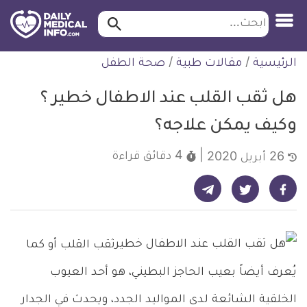
ابحث…
ابحث
معلومة
لتخطي
الرئيسية
/
مقالات طبية
/
صحة الطفل
طبية
لمحتوى
موثقة
هل ثقب القلب عند الاطفال خطير ؟
وكيف يمكن علاجه؟
4 دقائق
قراءة
26 أبريل 2020
شارك على تيليجرام - ديلي ميديكال انفو
شارك على فيسبوك - ديلي ميديكال انفو
شارك على تويتر - ديلي ميديكال انفو
ثقب القلب أو كما
يُعرف أيضاً بعيب الحاجز البطيني، هو أحد العيوب
الخلقية الشائعة لدى المواليد الجدد، ويحدث في الجدار