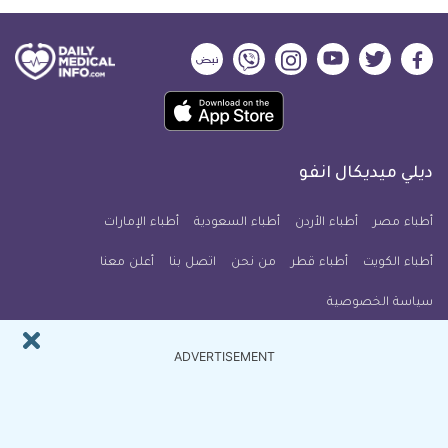
ديلي
ديلي
ديلي
ديلي
ديلي
ديلي
ميديكال
ميديكال
ميديكال
ميديكال
ميديكال
ميديكال
حمل
انفو
انفو
انفو
انفو
انفو
انفو
تطبيق
على
على
على
على
على
على
كل
فيسبوك
تويتر
يوتيوب
انستجرام
فايبر
نبض
ديلي ميديكال انفو
يوم
معلومة
أطباء مصر
أطباء الأردن
أطباء السعودية
أطباء الإمارات
طبية
أطباء الكويت
أطباء قطر
من نحن
للآيفون
اتصل بنا
أعلن معنا
سياسة الخصوصية
النشرة البريدية
ADVERTISEMENT
اشترك في النشرة البريدية ل ديلي ميديكال انفو ليصلك كل جديد