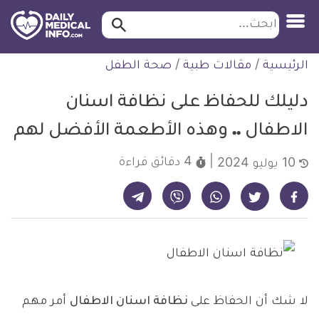
ابحث…
ابحث
معلومة
لتخطي
الرئيسية
/
مقالات طبية
/
صحة الطفل
طبية
لمحتوى
موثقة
دليلك للحفاظ على نظافة اسنان
الاطفال .. وهذه الأطعمة الأفضل لهم
4 دقائق
قراءة
10 يوليو 2024
شارك على تيليجرام - ديلي ميديكال انفو
شارك على فيسبوك - ديلي ميديكال انفو
شارك على واتساب - ديلي ميديكال انفو
شارك على فايبر - ديلي ميديكال انفو
شارك على تويتر - ديلي ميديكال انفو
لا شك أن الحفاظ على
نظافة اسنان الاطفال
أمر مهم