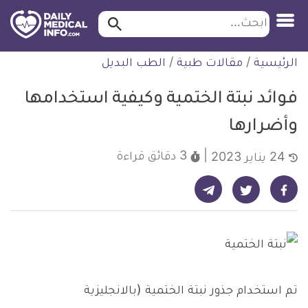
ابحث…
ابحث
معلومة
لتخطي
الرئيسية
/
مقالات طبية
/
الطب البديل
طبية
لمحتوى
موثقة
فوائد نبتة الختمية وكيفية استخدامها
وأضرارها
3 دقائق
قراءة
24 يناير 2023
شارك على تيليجرام - ديلي ميديكال انفو
شارك على فيسبوك - ديلي ميديكال انفو
شارك على تويتر - ديلي ميديكال انفو
تم استخدام جذور نبتة الختمية (بالانجليزية