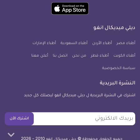
ميديكال
ميديكال
ميديكال
ميديكال
ميديكال
ميديكال
حمل
انفو
انفو
انفو
انفو
انفو
انفو
تطبيق
على
على
على
على
على
على
كل
فيسبوك
تويتر
يوتيوب
انستجرام
فايبر
نبض
ديلي ميديكال انفو
يوم
معلومة
أطباء مصر
أطباء الأردن
أطباء السعودية
أطباء الإمارات
طبية
أطباء الكويت
أطباء قطر
من نحن
للآيفون
اتصل بنا
أعلن معنا
سياسة الخصوصية
النشرة البريدية
اشترك في النشرة البريدية ل ديلي ميديكال انفو ليصلك كل جديد
بريدك
اشترك الآن
الالكتروني
جميع الحقوق محفوظة © ديلي ميديكال انفو 2010 - 2026