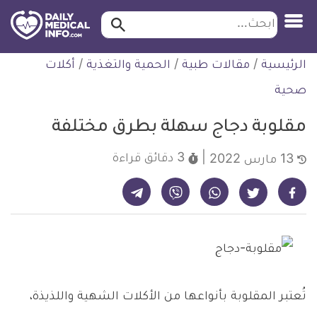
ابحث…
ابحث
معلومة
لتخطي
الرئيسية
/
مقالات طبية
/
الحمية والتغذية
/
أكلات
طبية
لمحتوى
موثقة
صحية
مقلوبة دجاج سهلة بطرق مختلفة
3 دقائق
قراءة
13 مارس 2022
شارك على تيليجرام - ديلي ميديكال انفو
شارك على فيسبوك - ديلي ميديكال انفو
شارك على واتساب - ديلي ميديكال انفو
شارك على فايبر - ديلي ميديكال انفو
شارك على تويتر - ديلي ميديكال انفو
تُعتبر المقلوبة بأنواعها من الأكلات الشهية واللذيذة،