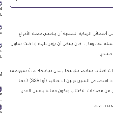
لى أخصائي الرعاية الصحية أن يناقش معك الأنواع
لة لها، وما إذا كان يمكن أن يؤثر عليك إذا كنت تتناول
 جسدي.
 اكتئاب سابقة تناولتها ومدى نجاحها؛ عادةً سيوصف
أ
لك نوع من مضادات الاكتئاب يسمى مثبطات إعادة امتصاص السيروتونين الانتقائية (أو SSRI) لأنها
أخرى من مضادات الاكتئاب وتكون فعالة بنفس القدر.
ADVERTISE