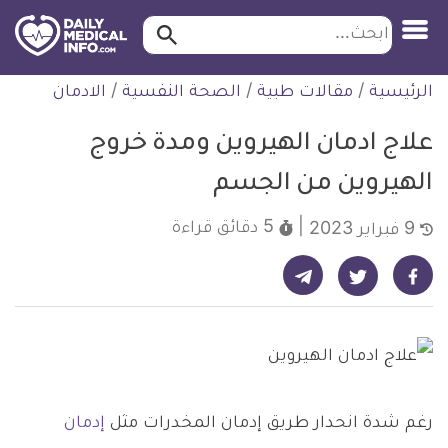
ابحث…
ابحث
معلومة
لتخطي
الرئيسية
/
مقالات طبية
/
الصحة النفسية
/
الادمان
طبية
لمحتوى
موثقة
علاج ادمان الهيروين ومدة خروج
الهيروين من الجسم
5 دقائق
قراءة
9 فبراير 2023
شارك على تيليجرام - ديلي ميديكال انفو
شارك على فيسبوك - ديلي ميديكال انفو
شارك على تويتر - ديلي ميديكال انفو
رغم شدة انحدار طريق إدمان المخدرات مثل
إدمان