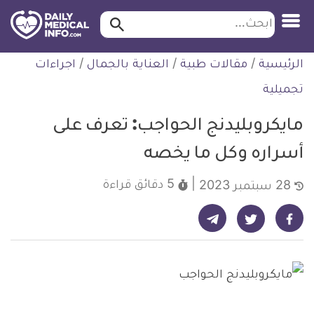
ابحث…
ابحث
معلومة
لتخطي
الرئيسية
/
مقالات طبية
/
العناية بالجمال
/
اجراءات
طبية
لمحتوى
موثقة
تجميلية
مايكروبليدنج الحواجب: تعرف على
أسراره وكل ما يخصه
5 دقائق
قراءة
28 سبتمبر 2023
شارك على تيليجرام - ديلي ميديكال انفو
شارك على فيسبوك - ديلي ميديكال انفو
شارك على تويتر - ديلي ميديكال انفو