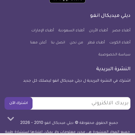
تطبيق
على
على
على
على
على
على
كل
فيسبوك
تويتر
يوتيوب
انستجرام
فايبر
نبض
ديلي ميديكال انفو
يوم
معلومة
أطباء مصر
أطباء الأردن
أطباء السعودية
أطباء الإمارات
طبية
أطباء الكويت
أطباء قطر
من نحن
للآيفون
اتصل بنا
أعلن معنا
سياسة الخصوصية
النشرة البريدية
اشترك في النشرة البريدية ل ديلي ميديكال انفو ليصلك كل جديد
بريدك
اشترك الآن
الالكتروني
جميع الحقوق محفوظة © ديلي ميديكال انفو 2010 - 2026
جميع المواد المنشورة هي مجرد معلومات ولا يمكن اعتبارها استشارة طبية