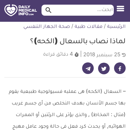
ابحث…
ابحث
معلومة
لتخطي
الرئيسية
/
مقالات طبية
/
صحة الجهاز التنفسي
طبية
لمحتوى
موثقة
لماذا نصاب بالسعال (الكحه)؟
4 دقائق
قراءة
25 سبتمبر 2018
شارك على تيليجرام - ديلي ميديكال انفو
شارك على فيسبوك - ديلي ميديكال انفو
شارك على تويتر - ديلي ميديكال انفو
– السعال (الكحه) هى عمليه فسيولوجية طبيعية يقوم
بها جسم الأنسان بهدف التخلص من أى جسم غريب
(مثال : المخاط) , والذى يؤثر على الرئتين أو الممرات
الهوائيه, أو يحدث كرد فعل فى حالة وجود عامل مهيج