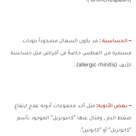
(bronchospasm ).
– الحساسية :
قد يكون السعال مصحوباً بنوبات
مستمرة من العطس خاصةً فى أمراض مثل حساسية
الأنف (allergic rhinitis) .
– بعض الأدويه:
مثل أحد مجموعات أدويه علاج ارتفاع
ضغط الدم , ومثال عنها “كابتوبريل” الموجود بأسم
“كابوتريل” أو “كابوتين”.