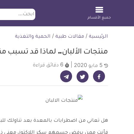
ابحث
جميع الأقسام
لتخطي
الرئيسية
/
مقالات طبية
/
الحمية والتغذية
لمحتوى
منتجات الألبان.. لماذا قد تسبب 
6 دقائق
قراءة
5 مايو 2020
شارك على تيليجرام - ديلي ميديكال انفو
شارك على فيسبوك - ديلي ميديكال انفو
شارك على تويتر - ديلي ميديكال انفو
هل تعاني من اضطرابات بالمعدة بعد تناولك للب
فأنت ممن يرفض جسمهم سكر اللاكتوز، معنى ذلك