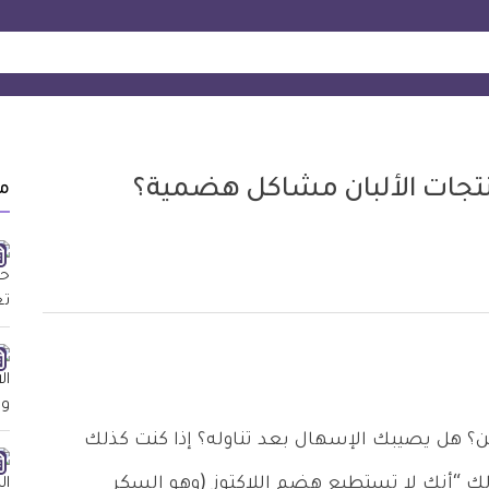
منتجات الألبان مشاكل هضمية؟
م
ن؟ هل يصيبك الإسهال بعد تناوله؟ إذا كنت كذلك
 “أنك لا تستطيع هضم اللاكتوز (وهو السكر