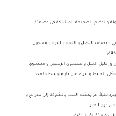
لى درجة حرارة 175 درجة مئويّة و توضع الصفيحة المشبّكة في وضعيّة
تي و يضاف البصل و اللحم و الثوم و معجون
ن و إكليل الجبل و مسحوق الزنجبيل و مسحوق
ُغطّى الخليط و يُترك على نار متوسطة لمدّة
يبرد قليلاً ثمّ يُقسّم اللحم بالشوكة إلى شرائح و
 من ورق الغار.
الزبدة و يُضاف الدقيق.