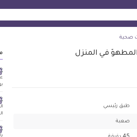
ت صحية
المطهوّ في المنزل
م
طبق رئيسي
صعبة
45 دقيقة