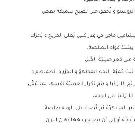
قة الروستو و تُخفق حتى تصبح سميكة بعض
يل ماجي في قِدر كبير. يُغلى المزيج و يُحرّك
لث كميّة اللحم المطهوّ و الجزر و الطماطم و
 اللازانيا و يتم تكرار العمليّة نفسها لما تبقّى
لازانيا على الوجه.
 غير المطهوّة ثم تُصبّ على الوجه صلصة