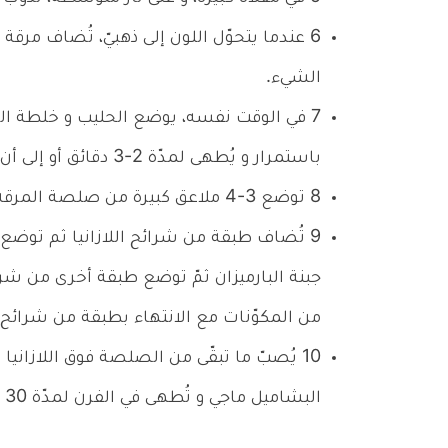
6
عندما يتحوّل اللون إلى ذهبيّ، تُضاف مر
الشيء.
7
في الوقت نفسه، يوضع الحليب و خلطة البشام
باستمرار و يُطهى لمدّة 2-3 دقائق أو إلى أن يشتدّ قوام الصلصة.
8
توضع 3-4 ملاعق كبيرة من صلصة المرقة على قعر صينيّة الخَبز.
9
تُضاف طبقة من شرائح اللازانيا ثم توضع ث
جبنة البارميزان ثمّ توضع طبقة أخرى من شرائح
من المكوّنات مع الانتهاء بطبقة من شرائح ال
10
يُصبّ ما تبقّى من الصلصة فوق اللازانيا
البشاميل ماجي و تُطهى في الفرن لمدّة 30 دقيقة أو إلى أن يصبح وجهها ذهبيّ اللون.