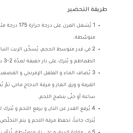
طريقة التحضير
1
يُشغل الفرن ع
متوسّطة.
2
في قدر متوسط الحجم، يُسخّن الزيت النبا
الطماطم و يُترك على نار خفيفة لمدّة 2-3 دقائق.
3
يُضاف الماء و الفلفل الإفرنجي و القصعي
القرفة و ورق الغار و مرقة الدجاج ماجي ثمّ ي
ساعة أو حتّى ينضج اللحم.
4
يُرفع القدر عن النار، و يرفع اللحم و يُترك ل
يُترك جانباً، تحفظ مرقة اللحم و يتم التخلّص
5
في مقلاة كبيرة، و على نار متوسّطة، تُذوّب 