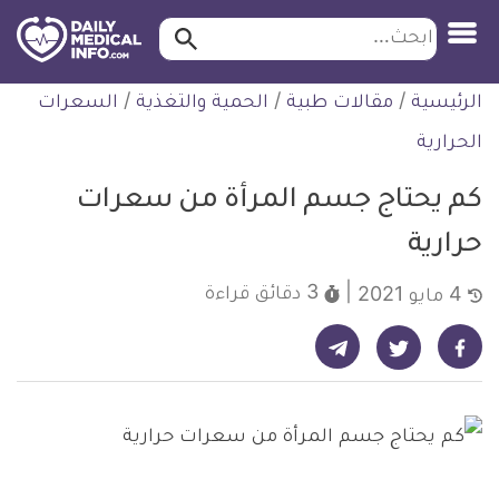
ابحث…
ابحث
معلومة
لتخطي
الرئيسية
/
مقالات طبية
/
الحمية والتغذية
/
السعرات
طبية
لمحتوى
موثقة
الحرارية
كم يحتاج جسم المرأة من سعرات
حرارية
3 دقائق
قراءة
4 مايو 2021
شارك على تيليجرام - ديلي ميديكال انفو
شارك على فيسبوك - ديلي ميديكال انفو
شارك على تويتر - ديلي ميديكال انفو