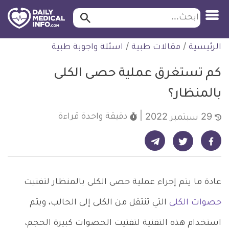
ابحث…
ابحث
معلومة
لتخطي
الرئيسية
/
مقالات طبية
/
اسئلة واجوبة طبية
طبية
لمحتوى
موثقة
كم تستغرق عملية حصى الكلى
بالمنظار؟
دقيقة واحدة
قراءة
29 سبتمبر 2022
شارك على تيليجرام - ديلي ميديكال انفو
شارك على فيسبوك - ديلي ميديكال انفو
شارك على تويتر - ديلي ميديكال انفو
عادة ما يتم إجراء عملية حصى الكلى بالمنظار لتفتيت
حصوات الكلى
التي تنتقل من الكلى إلى الحالب، ويتم
استخدام هذه التقنية لتفتيت الحصوات كبيرة الحجم،