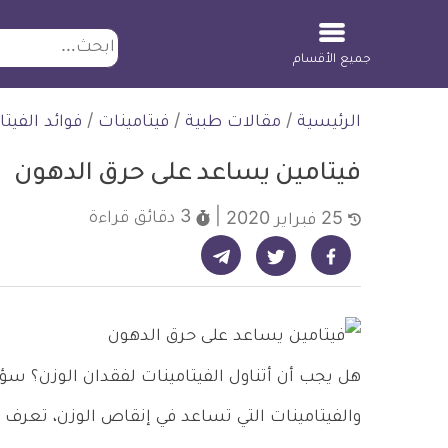
ابحث
جميع الأقسام
لتخطي
الرئيسية
/
مقالات طبية
/
فيتامينات
/
فوائد الفيتا
لمحتوى
فيتامين يساعد على حرق الدهون
3 دقائق
قراءة
25 فبراير 2020
شارك على تيليجرام - ديلي ميديكال انفو
شارك على فيسبوك - ديلي ميديكال انفو
شارك على تويتر - ديلي ميديكال انفو
هل يجب أن أتناول الفيتامينات لفقدان الوزن؟ سؤ
والفيتامينات التي تساعد في إنقاص الوزن، تعرف