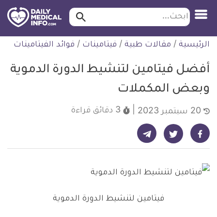
ابحث…
ابحث
معلومة
لتخطي
الرئيسية
/
مقالات طبية
/
فيتامينات
/
فوائد الفيتامينات
طبية
لمحتوى
موثقة
أفضل فيتامين لتنشيط الدورة الدموية
وبعض المكملات
3 دقائق
قراءة
20 سبتمبر 2023
شارك على تيليجرام - ديلي ميديكال انفو
شارك على فيسبوك - ديلي ميديكال انفو
شارك على تويتر - ديلي ميديكال انفو
فيتامين لتنشيط الدورة الدموية