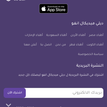
ميديكال
ميديكال
ميديكال
ميديكال
ميديكال
ميديكال
حمل
انفو
انفو
انفو
انفو
انفو
انفو
تطبيق
على
على
على
على
على
على
كل
فيسبوك
تويتر
يوتيوب
انستجرام
فايبر
نبض
ديلي ميديكال انفو
يوم
معلومة
أطباء مصر
أطباء الأردن
أطباء السعودية
أطباء الإمارات
طبية
أطباء الكويت
أطباء قطر
من نحن
للآيفون
اتصل بنا
أعلن معنا
سياسة الخصوصية
النشرة البريدية
اشترك في النشرة البريدية ل ديلي ميديكال انفو ليصلك كل جديد
بريدك
اشترك الآن
الالكتروني