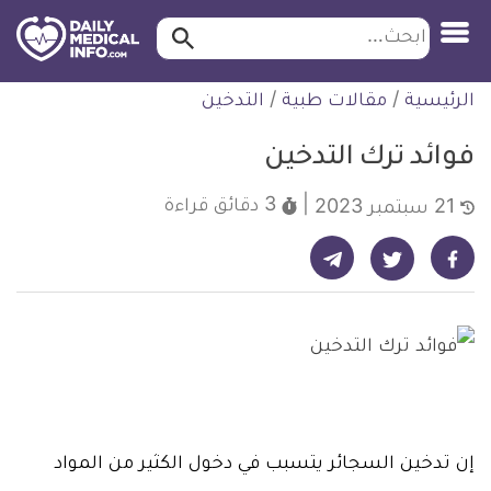
ابحث…
ابحث
معلومة
لتخطي
الرئيسية
/
مقالات طبية
/
التدخين
طبية
لمحتوى
موثقة
فوائد ترك التدخين
3 دقائق
قراءة
21 سبتمبر 2023
شارك على تيليجرام - ديلي ميديكال انفو
شارك على فيسبوك - ديلي ميديكال انفو
شارك على تويتر - ديلي ميديكال انفو
إن تدخين السجائر يتسبب في دخول الكثير من المواد