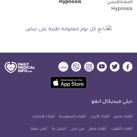
Hypnosis
ديلي
ديلي
ديلي
ديلي
ديلي
ديلي
ميديكال
ميديكال
ميديكال
ميديكال
ميديكال
ميديكال
حمل
انفو
انفو
انفو
انفو
انفو
انفو
تطبيق
على
على
على
على
على
على
كل
فيسبوك
تويتر
يوتيوب
انستجرام
فايبر
نبض
ديلي ميديكال انفو
يوم
معلومة
أطباء مصر
أطباء الأردن
أطباء السعودية
أطباء الإمارات
طبية
أطباء الكويت
أطباء قطر
من نحن
للآيفون
اتصل بنا
أعلن معنا