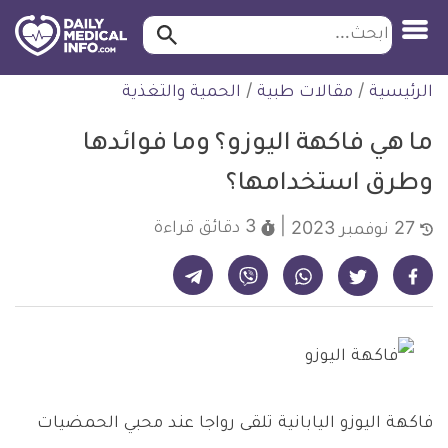
ابحث…
ابحث
معلومة
لتخطي
الرئيسية
/
مقالات طبية
/
الحمية والتغذية
طبية
لمحتوى
موثقة
ما هي فاكهة اليوزو؟ وما فوائدها
وطرق استخدامها؟
3 دقائق
قراءة
27 نوفمبر 2023
شارك على تيليجرام - ديلي ميديكال انفو
شارك على فيسبوك - ديلي ميديكال انفو
شارك على واتساب - ديلي ميديكال انفو
شارك على فايبر - ديلي ميديكال انفو
شارك على تويتر - ديلي ميديكال انفو
فاكهة اليوزو اليابانية تلقى رواجا عند محبي الحمضيات