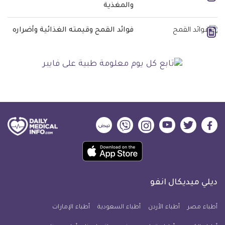
والمغذية
فوائد القمح وقيمته الغذائية وأضراره
ديلي
ديلي
ديلي
ديلي
ديلي
ديلي
ميديكال
ميديكال
ميديكال
ميديكال
ميديكال
ميديكال
حمل
انفو
انفو
انفو
انفو
انفو
انفو
تطبيق
على
على
على
على
على
على
كل
فيسبوك
تويتر
يوتيوب
انستجرام
فايبر
نبض
ديلي ميديكال انفو
يوم
معلومة
أطباء مصر
أطباء الأردن
أطباء السعودية
أطباء الإمارات
طبية