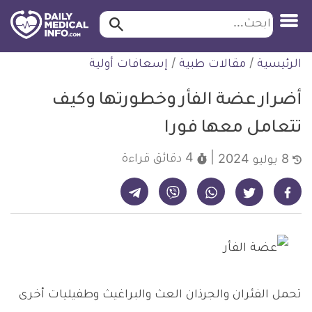
ابحث…
ابحث
معلومة
لتخطي
الرئيسية
/
مقالات طبية
/
إسعافات أولية
طبية
لمحتوى
موثقة
أضرار عضة الفأر وخطورتها وكيف
تتعامل معها فورا
4 دقائق
قراءة
8 يوليو 2024
شارك على تيليجرام - ديلي ميديكال انفو
شارك على فيسبوك - ديلي ميديكال انفو
شارك على واتساب - ديلي ميديكال انفو
شارك على فايبر - ديلي ميديكال انفو
شارك على تويتر - ديلي ميديكال انفو
تحمل الفئران والجرذان العث والبراغيث وطفيليات أخرى