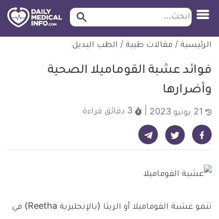
ابحث…
ابحث
معلومة
لتخطي
الرئيسية
/
مقالات طبية
/
الطب البديل
طبية
لمحتوى
موثقة
فوائد عشبة القوماميلا الصحية
وأضرارها
3 دقائق
قراءة
21 يونيو 2023
شارك على تيليجرام - ديلي ميديكال انفو
شارك على فيسبوك - ديلي ميديكال انفو
شارك على تويتر - ديلي ميديكال انفو
تنمو عشبة القوماميلا أو الريثا (بالإنجليزية Reetha) في