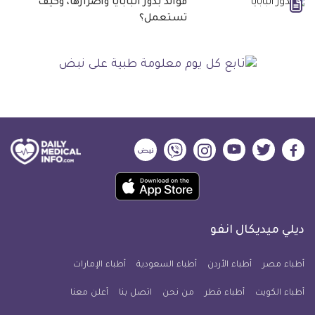
فوائد بذور البابايا وأضرارها، وكيف
تستعمل؟
ديلي
ديلي
ديلي
ديلي
ديلي
ديلي
ميديكال
ميديكال
ميديكال
ميديكال
ميديكال
ميديكال
حمل
انفو
انفو
انفو
انفو
انفو
انفو
تطبيق
على
على
على
على
على
على
كل
فيسبوك
تويتر
يوتيوب
انستجرام
فايبر
نبض
ديلي ميديكال انفو
يوم
معلومة
أطباء مصر
أطباء الأردن
أطباء السعودية
أطباء الإمارات
طبية
أطباء الكويت
أطباء قطر
من نحن
للآيفون
اتصل بنا
أعلن معنا