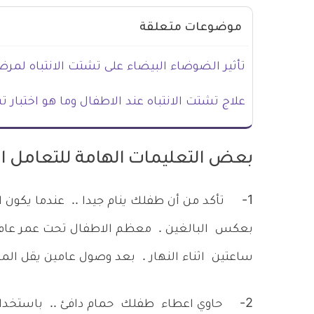
موضوعات متعلقة
تأثير الضوضاء البيضاء على تشتت الانتباه لمرضى HD
علاج تشتت الانتباه عند الاطفال وما هو اختبار ت
بعض التعليمات الهامة للتعامل ا
1-
تأكد من أن طفلك ينام جيدا .. عندما يكون
بعكس البالغين . معظم الاطفال تحت عمر عام ينامون
ساعتين اثناء النهار . بعد وصول عامين يقل المعدل الي 10 ساعات ليلا وساعه الي
2-
حاوي اعطاء طفلك حمام دافئ .. باستخد