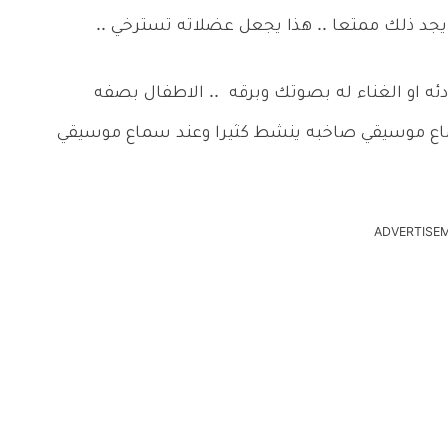
جد ذلك ممتعا .. هذا يجعل عضلاته تسترخي ..
او الغناء له بصوتك وبرقه .. الاطفال بصفه
ماع موسيقي صاخبه ينشط كثيرا وعند سماع موسيقي
ADVERTISE