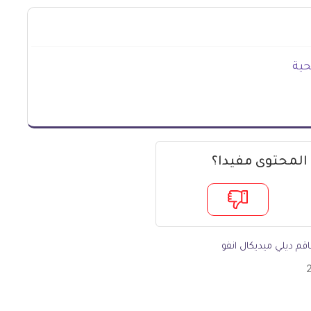
حية
 المحتوى مفيدا؟
قم ديلي ميديكال انفو