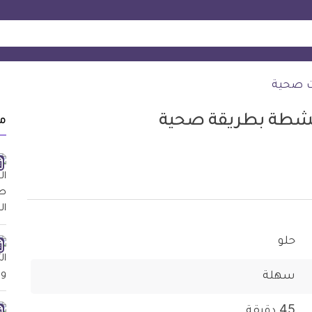
ت صحية
لقشطة بطريقة صحية
م
حلو
سهلة
45 دقيقة