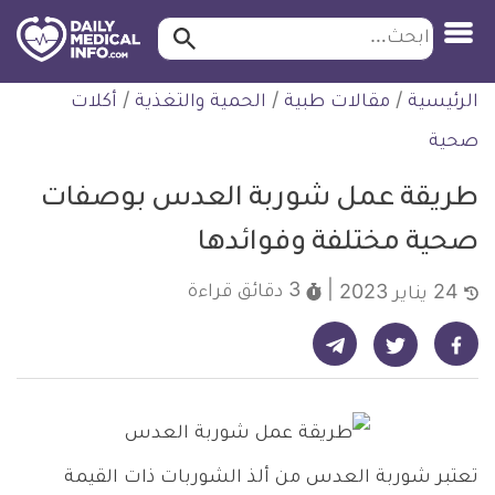
ابحث…
ابحث
معلومة
لتخطي
الرئيسية
/
مقالات طبية
/
الحمية والتغذية
/
أكلات
طبية
لمحتوى
موثقة
صحية
طريقة عمل شوربة العدس بوصفات
صحية مختلفة وفوائدها
3 دقائق
قراءة
24 يناير 2023
شارك على تيليجرام - ديلي ميديكال انفو
شارك على فيسبوك - ديلي ميديكال انفو
شارك على تويتر - ديلي ميديكال انفو
تعتبر شوربة العدس من ألذ الشوربات ذات القيمة