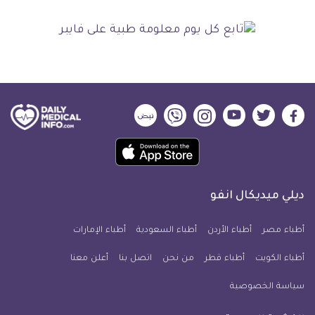
ديلي
ديلي
ديلي
ديلي
ديلي
ديلي
ميديكال
ميديكال
ميديكال
ميديكال
ميديكال
ميديكال
حمل
انفو
انفو
انفو
انفو
انفو
انفو
تطبيق
على
على
على
على
على
على
كل
فيسبوك
تويتر
يوتيوب
انستجرام
فايبر
نبض
ديلي ميديكال انفو
يوم
معلومة
أطباء مصر
أطباء الأردن
أطباء السعودية
أطباء الإمارات
طبية
أطباء الكويت
أطباء قطر
من نحن
للآيفون
اتصل بنا
أعلن معنا
سياسة الخصوصية