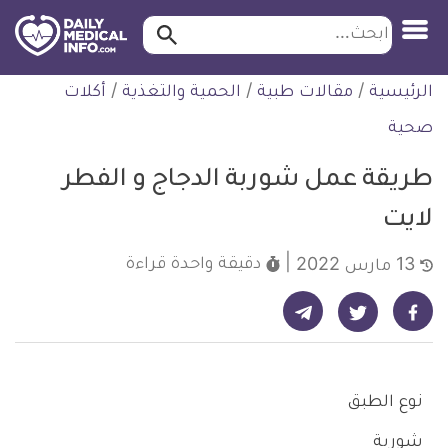
ابحث…
ابحث
معلومة
لتخطي
الرئيسية
/
مقالات طبية
/
الحمية والتغذية
/
أكلات
طبية
لمحتوى
موثقة
صحية
طريقة عمل شوربة الدجاج و الفطر
لايت
دقيقة واحدة
قراءة
13 مارس 2022
شارك على تيليجرام - ديلي ميديكال انفو
شارك على فيسبوك - ديلي ميديكال انفو
شارك على تويتر - ديلي ميديكال انفو
نوع الطبق
شوربة