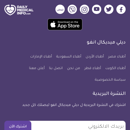
ديلي
ديلي
ديلي
ديلي
ديلي
ديلي
ميديكال
ميديكال
ميديكال
ميديكال
ميديكال
ميديكال
حمل
انفو
انفو
انفو
انفو
انفو
انفو
تطبيق
على
على
على
على
على
على
كل
فيسبوك
تويتر
يوتيوب
انستجرام
فايبر
نبض
ديلي ميديكال انفو
يوم
معلومة
أطباء مصر
أطباء الأردن
أطباء السعودية
أطباء الإمارات
طبية
أطباء الكويت
أطباء قطر
من نحن
للآيفون
اتصل بنا
أعلن معنا
سياسة الخصوصية
النشرة البريدية
اشترك في النشرة البريدية ل ديلي ميديكال انفو ليصلك كل جديد
بريدك
اشترك الآن