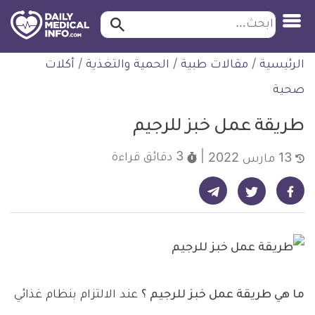
ابحث…
ابحث
معلومة
لتخطي
الرئيسية
/
مقالات طبية
/
الحمية والتغذية
/
أكلات
طبية
لمحتوى
موثقة
صحية
طريقة عمل خبز للرجيم
3 دقائق
قراءة
13 مارس 2022
شارك على تيليجرام - ديلي ميديكال انفو
شارك على فيسبوك - ديلي ميديكال انفو
شارك على تويتر - ديلي ميديكال انفو
ما هي طريقة عمل خبز للرجيم ؟
عند الالتزام بنظام غذائي