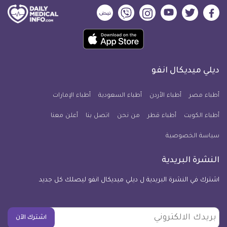
ديلي
ديلي
ديلي
ديلي
ديلي
ديلي
ميديكال
ميديكال
ميديكال
ميديكال
ميديكال
ميديكال
حمل
انفو
انفو
انفو
انفو
انفو
انفو
تطبيق
على
على
على
على
على
على
كل
فيسبوك
تويتر
يوتيوب
انستجرام
فايبر
نبض
ديلي ميديكال انفو
يوم
معلومة
أطباء مصر
أطباء الأردن
أطباء السعودية
أطباء الإمارات
طبية
أطباء الكويت
أطباء قطر
من نحن
للآيفون
اتصل بنا
أعلن معنا
سياسة الخصوصية
النشرة البريدية
اشترك في النشرة البريدية ل ديلي ميديكال انفو ليصلك كل جديد
بريدك
اشترك الآن
الالكتروني