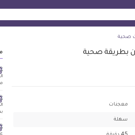
ت صحية
بن بطريقة صحية
م
معجنات
سهلة
45 دقيقة