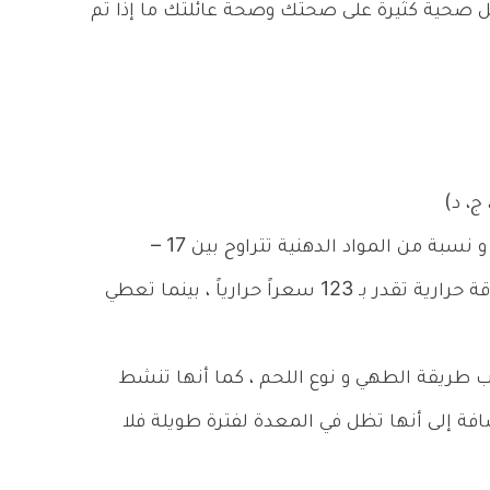
اكل صحية كثيرة على صحتك وصحة عائلتك ما إذا تم
ج، د)
فلحم الضأن يحتوي على 54% مواد بروتينية، و نسبة من المواد الدهنية تتراوح بين 17 –
26%، و كل مائة جرام منه تعطى الجسم طاقة حرارية تقدر بـ 123 سعراً حرارياً ، بينما تعطي
ن 3 – 4 ساعات بحسب طريقة الطهي و نوع اللحم ، كما أنها تنشط
ضافة إلى أنها تظل في المعدة لفترة طويلة فلا