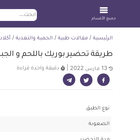
ابحث
جميع الأقسام
لتخطي
الرئيسية
/
مقالات طبية
/
الحمية والتغذية
/
أكلا
لمحتوى
طريقة تحضير بوريك باللحم و الج
دقيقة واحدة
قراءة
13 مارس 2022
شارك على تيليجرام - ديلي ميديكال انفو
شارك على فيسبوك - ديلي ميديكال انفو
شارك على تويتر - ديلي ميديكال انفو
نوع الطبق
الصعوبة
مدة التحضير