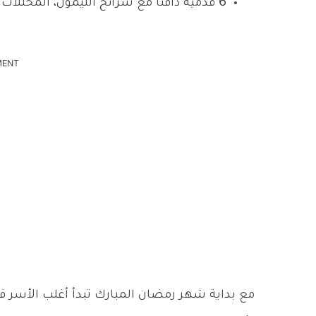
6
قدميه دافئاً مع شرائح الليمون، المخللات و 
MENT
مع بداية شهر رمضان المبارك تبدأ أغلب الأسر ف