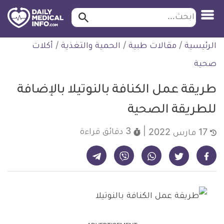
ابحث…
ابحث
معلومة
لتخطي
الرئيسية
/
مقالات طبية
/
الحمية والتغذية
/
أكلات
طبية
لمحتوى
موثقة
صحية
طريقة عمل الكنافة بالنوتيلا بالإضافة
للطريقة الصحية
3 دقائق
قراءة
17 مارس 2022
شارك على تيليجرام - ديلي ميديكال انفو
شارك على فيسبوك - ديلي ميديكال انفو
شارك على واتساب - ديلي ميديكال انفو
شارك على فايبر - ديلي ميديكال انفو
شارك على تويتر - ديلي ميديكال انفو