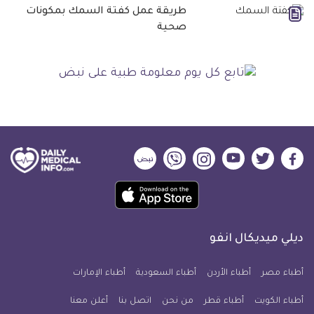
طريقة عمل كفتة السمك بمكونات
صحية
ديلي
ديلي
ديلي
ديلي
ديلي
ديلي
ميديكال
ميديكال
ميديكال
ميديكال
ميديكال
ميديكال
حمل
انفو
انفو
انفو
انفو
انفو
انفو
تطبيق
على
على
على
على
على
على
كل
فيسبوك
تويتر
يوتيوب
انستجرام
فايبر
نبض
ديلي ميديكال انفو
يوم
معلومة
أطباء مصر
أطباء الأردن
أطباء السعودية
أطباء الإمارات
طبية
أطباء الكويت
أطباء قطر
من نحن
للآيفون
اتصل بنا
أعلن معنا