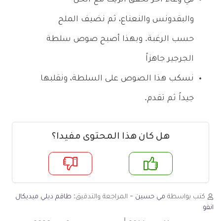
والبقدونس والنعناع، ثم نضيف الملح
حسب الرغبة. وبهذا أصبح صوص سلطة
الجرجير جاهزاً
نسكب هذا الصوص على السلطة، ونقلبها
جيداً ثم تقدم.
هل كان هذا المحتوى مفيدا؟
م
لا
كتب بواسطة
مي حسين
- المراجعة والتدقيق:
طاقم ديلي ميديكال
انفو