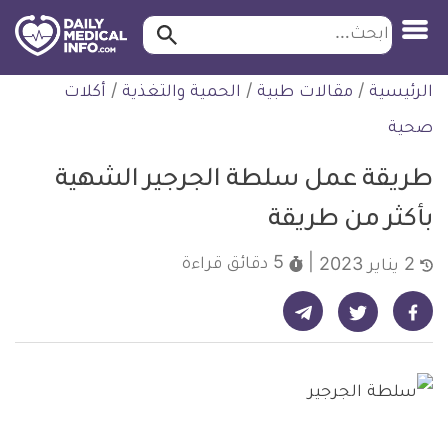
ابحث…
ابحث
معلومة
لتخطي
الرئيسية
/
مقالات طبية
/
الحمية والتغذية
/
أكلات
طبية
لمحتوى
موثقة
صحية
طريقة عمل سلطة الجرجير الشهية
بأكثر من طريقة
5 دقائق
قراءة
2 يناير 2023
شارك على تيليجرام - ديلي ميديكال انفو
شارك على فيسبوك - ديلي ميديكال انفو
شارك على تويتر - ديلي ميديكال انفو