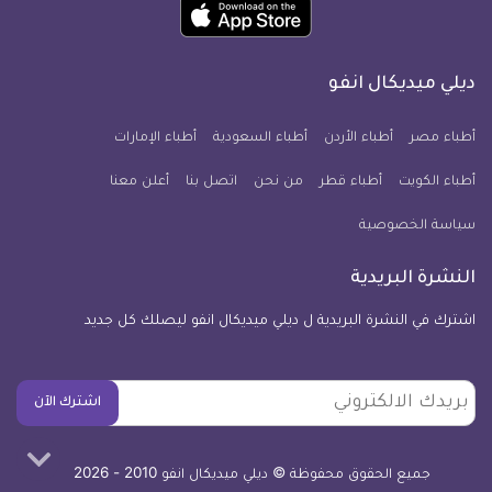
حمل
انفو
انفو
انفو
انفو
انفو
انفو
تطبيق
على
على
على
على
على
على
كل
فيسبوك
تويتر
يوتيوب
انستجرام
فايبر
نبض
ديلي ميديكال انفو
يوم
معلومة
أطباء مصر
أطباء الأردن
أطباء السعودية
أطباء الإمارات
طبية
أطباء الكويت
أطباء قطر
من نحن
للآيفون
اتصل بنا
أعلن معنا
سياسة الخصوصية
النشرة البريدية
اشترك في النشرة البريدية ل ديلي ميديكال انفو ليصلك كل جديد
بريدك
اشترك الآن
الالكتروني
جميع الحقوق محفوظة © ديلي ميديكال انفو 2010 - 2026