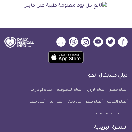
ديلي
ديلي
ديلي
ديلي
ديلي
ديلي
ميديكال
ميديكال
ميديكال
ميديكال
ميديكال
ميديكال
حمل
انفو
انفو
انفو
انفو
انفو
انفو
تطبيق
على
على
على
على
على
على
كل
فيسبوك
تويتر
يوتيوب
انستجرام
فايبر
نبض
ديلي ميديكال انفو
يوم
معلومة
أطباء مصر
أطباء الأردن
أطباء السعودية
أطباء الإمارات
طبية
أطباء الكويت
أطباء قطر
من نحن
للآيفون
اتصل بنا
أعلن معنا
سياسة الخصوصية
النشرة البريدية