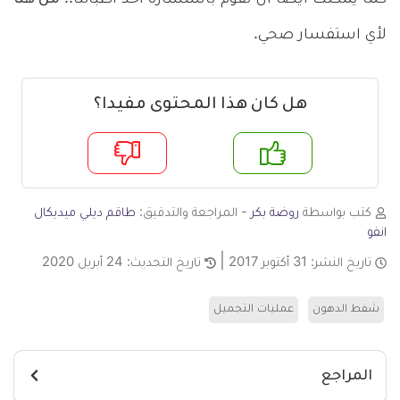
لأي استفسار صحي.
هل كان هذا المحتوى مفيدا؟
م
لا
كتب بواسطة
روضة بكر
- المراجعة والتدقيق:
طاقم ديلي ميديكال
انفو
تاريخ النشر:
31 أكتوبر 2017
تاريخ التحديث:
24 أبريل 2020
شفط الدهون
عمليات التجميل
المراجع