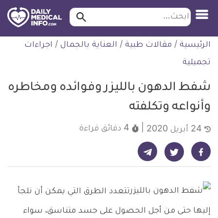
ابحث…
ابحث
معلومة
لتخطي
الرئيسية
/
مقالات طبية
/
العناية بالجمال
/
اجراءات
طبية
لمحتوى
موثقة
تجميلية
شفط الدهون بالليزر وفوائده ومخاطره
وأنواعه وتكلفته
4 دقائق
قراءة
24 أبريل 2020
شارك على تيليجرام - ديلي ميديكال انفو
شارك على فيسبوك - ديلي ميديكال انفو
شارك على تويتر - ديلي ميديكال انفو
تتعدد الطرق التي يمكن أن نلجأ
إليها حتى من أجل الحصول على جسد متناسق، سواء