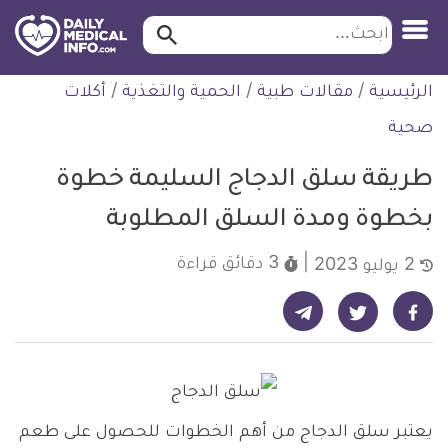
ابحث…
ابحث
معلومة
لتخطي
الرئيسية
/
مقالات طبية
/
الحمية والتغذية
/
أكلات
طبية
لمحتوى
موثقة
صحية
طريقة سلق الدجاج السليمة خطوة
بخطوة ومدة السلق المطلوبة
3 دقائق
قراءة
2 يوليو 2023
شارك على تيليجرام - ديلي ميديكال انفو
شارك على فيسبوك - ديلي ميديكال انفو
شارك على تويتر - ديلي ميديكال انفو
يعتبر سلق الدجاج من أهم الخطوات للحصول على طعم