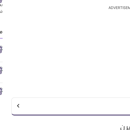
ADVERTISE
م
رن