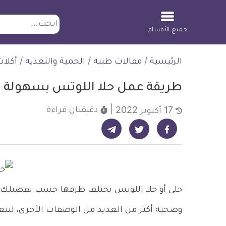
ابحث
جميع الأقسام
لتخطي
الرئيسية
/
مقالات طبية
/
الحمية والتغذية
/
أكلا
لمحتوى
طريقة عمل حلا اللوتس بسهولة 
دقيقتان
قراءة
17 أكتوبر 2022
شارك على تيليجرام - ديلي ميديكال انفو
شارك على فيسبوك - ديلي ميديكال انفو
شارك على تويتر - ديلي ميديكال انفو
حلى أو حلا اللوتس تختلف طرقها حسب تفضيلك،
وصحية أكثر من العديد من الوصفات الأخرى، لنت