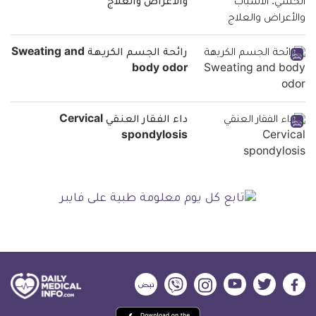
والأعراض والعلاج
رائحة الجسم الكريهة Sweating and
body odor
داء الفقار العنقي Cervical
spondylosis
ديلي
ديلي
ديلي
ديلي
ديلي
ديلي
ميديكال
ميديكال
ميديكال
ميديكال
ميديكال
ميديكال
حمل