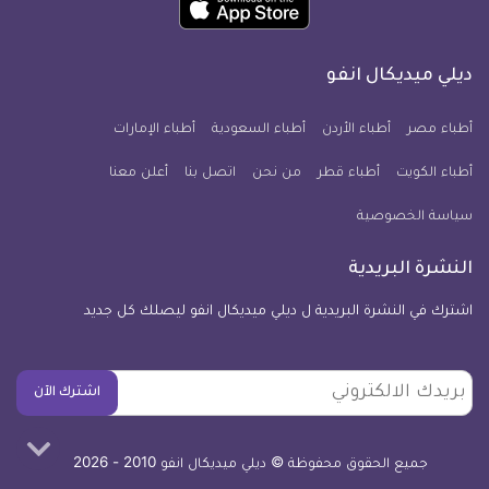
انفو
انفو
انفو
انفو
انفو
انفو
تطبيق
على
على
على
على
على
على
كل
فيسبوك
تويتر
يوتيوب
انستجرام
فايبر
نبض
ديلي ميديكال انفو
يوم
معلومة
أطباء مصر
أطباء الأردن
أطباء السعودية
أطباء الإمارات
طبية
أطباء الكويت
أطباء قطر
من نحن
للآيفون
اتصل بنا
أعلن معنا
سياسة الخصوصية
النشرة البريدية
اشترك في النشرة البريدية ل ديلي ميديكال انفو ليصلك كل جديد
بريدك
اشترك الآن
الالكتروني
جميع الحقوق محفوظة © ديلي ميديكال انفو 2010 - 2026