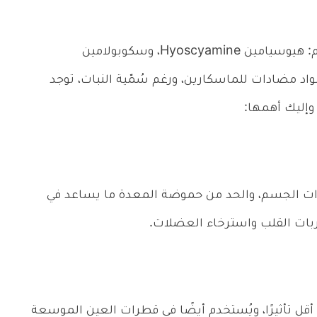
تحتوي هذه العشبة على القلويدات Alkaloids وهم: هيوسيامين Hyoscyamine، وسكوبولامين
ن Atropine، وتعد هذه المواد مضادات للماسكارين، ورغم سُمّية النبات، توجد
 وإليك أهمها:
زات الجسم، والحد من حموضة المعدة ما يساعد في
ربات القلب واسترخاء العضلات.
أقل تأثيرًا، ويُستخدم أيضًا في قطرات العين الموسعة