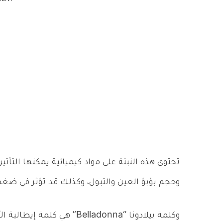
تحتوي هذه النبتة على مواد كيميائية يمكنها التأث
وحجم بؤبؤ العين والتبول، وكذلك قد تؤثر في ضغ
وكلمة بيلادونا “Belladonna”