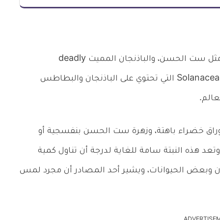
يعرف نبات الأتروبا بيلادونا بالعديد من الأسماء مثل ست الحسن، والباذنجان المميت deadly
nightshade، وينتمي للعائلة النباتية الباذنجانية Solanaceae التي تحتوي على الباذنجان والبطاطس
عالم.
أوراق خضراء باهتة، وزهرة ست الحسن بنفسجية أو
تعد هذه النبتة سامة للغاية لدرجة أن تناول كمية
سان وبعض الحيوانات، ويشير أحد المصادر أن مجرد لمس
ADVERTISE