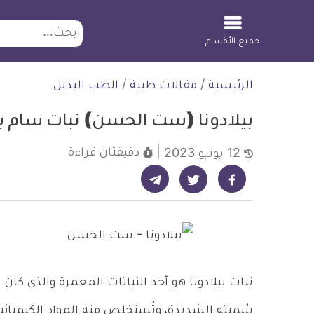
ابحث
جميع الأقسام
لتخطي
الرئيسية
/
مقالات طبية
/
الطب البديل
لمحتوى
بيلادونا (ست الحسن) نبات سام بف
دقيقتان
قراءة
12 يونيو 2023
شارك على تيليجرام - ديلي ميديكال انفو
شارك على فيسبوك - ديلي ميديكال انفو
شارك على تويتر - ديلي ميديكال انفو
نبات بيلادونا هو أحد النباتات المعمرة والذي كا
سُميته الشديدة، وتُستخلص منه المواد الكيميائي