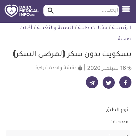
ابحث…
ابحث
معلومة
لتخطي
الرئيسية
/
مقالات طبية
/
الحمية والتغذية
/
أكلات
طبية
لمحتوى
موثقة
صحية
بسكويت بدون سكر (لمرضى السكر)
دقيقة واحدة
قراءة
16 سبتمبر 2020
شارك على تيليجرام - ديلي ميديكال انفو
شارك على فيسبوك - ديلي ميديكال انفو
شارك على تويتر - ديلي ميديكال انفو
نوع الطبق
معجنات