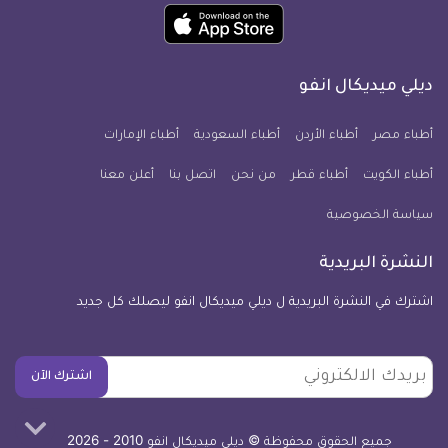
ميديكال
ميديكال
ميديكال
ميديكال
ميديكال
ميديكال
حمل
انفو
انفو
انفو
انفو
انفو
انفو
تطبيق
على
على
على
على
على
على
كل
فيسبوك
تويتر
يوتيوب
انستجرام
فايبر
نبض
ديلي ميديكال انفو
يوم
معلومة
أطباء مصر
أطباء الأردن
أطباء السعودية
أطباء الإمارات
طبية
أطباء الكويت
أطباء قطر
من نحن
للآيفون
اتصل بنا
أعلن معنا
سياسة الخصوصية
النشرة البريدية
اشترك في النشرة البريدية ل ديلي ميديكال انفو ليصلك كل جديد
بريدك
اشترك الآن
الالكتروني
جميع الحقوق محفوظة © ديلي ميديكال انفو 2010 - 2026