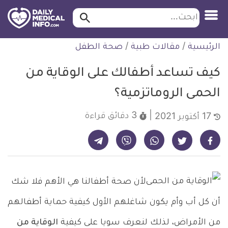
ابحث…
ابحث
معلومة
لتخطي
الرئيسية
/
مقالات طبية
/
صحة الطفل
طبية
لمحتوى
موثقة
كيف تساعد أطفالك على الوقاية من
الحمى الروماتزمية؟
3 دقائق
قراءة
17 أكتوبر 2021
شارك على تيليجرام - ديلي ميديكال انفو
شارك على فيسبوك - ديلي ميديكال انفو
شارك على واتساب - ديلي ميديكال انفو
شارك على فايبر - ديلي ميديكال انفو
شارك على تويتر - ديلي ميديكال انفو
لأن صحة أطفالنا هي الأهم فلا شك
أن كل أب وأم يكون شاغلهم الأول كيفية حماية أطفالهم
من الأمراض، لذلك لنعرف سويا على كيفية
الوقاية من