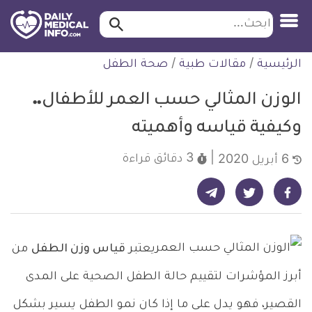
ابحث…
ابحث
معلومة
لتخطي
الرئيسية
/
مقالات طبية
/
صحة الطفل
طبية
لمحتوى
موثقة
الوزن المثالي حسب العمر للأطفال..
وكيفية قياسه وأهميته
3 دقائق
قراءة
6 أبريل 2020
شارك على تيليجرام - ديلي ميديكال انفو
شارك على فيسبوك - ديلي ميديكال انفو
شارك على تويتر - ديلي ميديكال انفو
يعتبر
قياس وزن الطفل
من
أبرز المؤشرات لتقييم حالة الطفل الصحية على المدى
القصير، فهو يدل على ما إذا كان نمو الطفل يسير بشكل