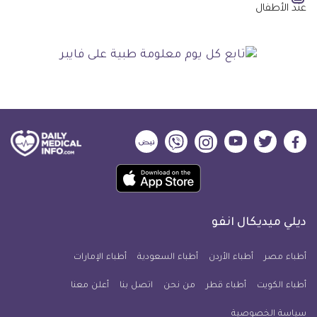
ديلي
ديلي
ديلي
ديلي
ديلي
ديلي
ميديكال
ميديكال
ميديكال
ميديكال
ميديكال
ميديكال
حمل
انفو
انفو
انفو
انفو
انفو
انفو
تطبيق
على
على
على
على
على
على
كل
فيسبوك
تويتر
يوتيوب
انستجرام
فايبر
نبض
ديلي ميديكال انفو
يوم
معلومة
أطباء مصر
أطباء الأردن
أطباء السعودية
أطباء الإمارات
طبية
أطباء الكويت
أطباء قطر
من نحن
للآيفون
اتصل بنا
أعلن معنا
سياسة الخصوصية