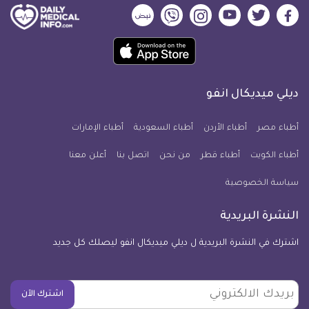
ديلي
ديلي
ديلي
ديلي
ديلي
ديلي
ميديكال
ميديكال
ميديكال
ميديكال
ميديكال
ميديكال
حمل
انفو
انفو
انفو
انفو
انفو
انفو
تطبيق
على
على
على
على
على
على
كل
فيسبوك
تويتر
يوتيوب
انستجرام
فايبر
نبض
ديلي ميديكال انفو
يوم
معلومة
أطباء مصر
أطباء الأردن
أطباء السعودية
أطباء الإمارات
طبية
أطباء الكويت
أطباء قطر
من نحن
للآيفون
اتصل بنا
أعلن معنا
سياسة الخصوصية
النشرة البريدية
اشترك في النشرة البريدية ل ديلي ميديكال انفو ليصلك كل جديد
بريدك
اشترك الآن
الالكتروني