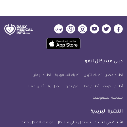
ديلي
ديلي
ديلي
ديلي
ديلي
ديلي
ميديكال
ميديكال
ميديكال
ميديكال
ميديكال
ميديكال
حمل
انفو
انفو
انفو
انفو
انفو
انفو
تطبيق
على
على
على
على
على
على
كل
فيسبوك
تويتر
يوتيوب
انستجرام
فايبر
نبض
ديلي ميديكال انفو
يوم
معلومة
أطباء مصر
أطباء الأردن
أطباء السعودية
أطباء الإمارات
طبية
أطباء الكويت
أطباء قطر
من نحن
للآيفون
اتصل بنا
أعلن معنا
سياسة الخصوصية
النشرة البريدية
اشترك في النشرة البريدية ل ديلي ميديكال انفو ليصلك كل جديد