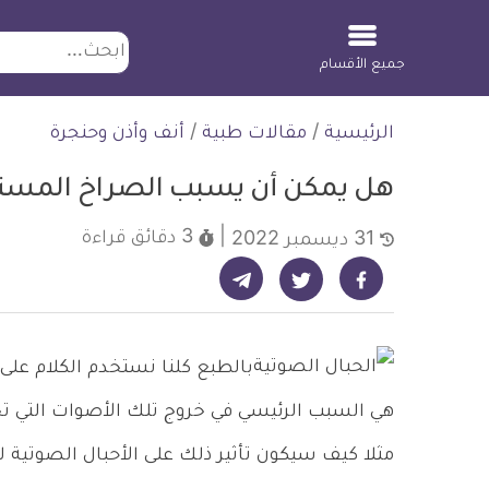
ابحث
جميع الأقسام
لتخطي
الرئيسية
/
مقالات طبية
/
أنف وأذن وحنجرة
لمحتوى
هل يمكن أن يسبب الصراخ المستمر
3 دقائق
قراءة
31 ديسمبر 2022
شارك على تيليجرام - ديلي ميديكال انفو
شارك على فيسبوك - ديلي ميديكال انفو
شارك على تويتر - ديلي ميديكال انفو
بالطبع كلنا نستخدم الكلام على م
هي السبب الرئيسي في خروج تلك الأصوات التي تخت
مثلا كيف سيكون تأثير ذلك على الأحبال الصوتية