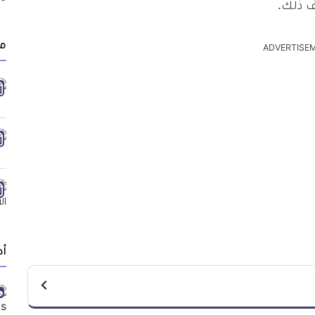
ف ذلك.
مق
ADVERTISE
أد