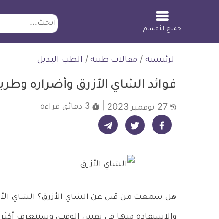
ابحث
جميع الأقسام
لتخطي
الرئيسية
/
مقالات طبية
/
الطب البديل
لمحتوى
فوائد الشاي الأزرق وأضراره وطري
3 دقائق
قراءة
27 نوفمبر 2023
شارك على تيليجرام - ديلي ميديكال انفو
شارك على فيسبوك - ديلي ميديكال انفو
شارك على تويتر - ديلي ميديكال انفو
هل سمعت من قبل عن الشاي الأزرق؟ الشاي الأزر
والاستفادة منها في نفس الوقت، وسنتعرف أكثر 