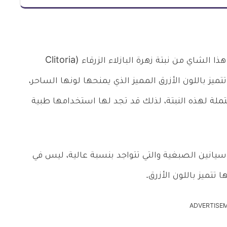
قد تسأل نفسك من أين يأتي الشاي الأزرق؟ يأتي هذا الشاي من نبتة زهرة البازلاء الزرقاء (Clitoria
يا، وتتميز باللون الأزرق المميز الذي يمنحها لونها الساحر،
تملة لهذه النبتة، لذلك قد تجد لها استخدامها طبية
نثوسيانين الصبغية والتي تتواجد بنسبة عالية، ليس في
تتميز باللون الأزرق.
ADVERTISE