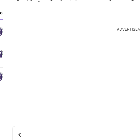
مق
ADVERTISE