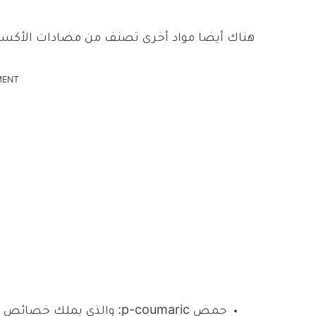
هناك أيضا مواد أخرى تصنف من مضادات الأكسد
MENT
حمض p-coumaric: والذي يملك