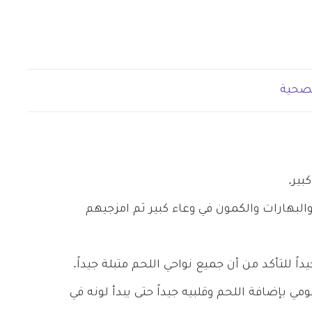
لصحية
بير.
البهارات والكمون في وعاء كبير ثم امزجيهم
ً للتأكد من أن جميع نواحي اللحم متبلة جيداً.
مي بإضافة اللحم وقلبيه جيداً حتى يبدأ لونه في