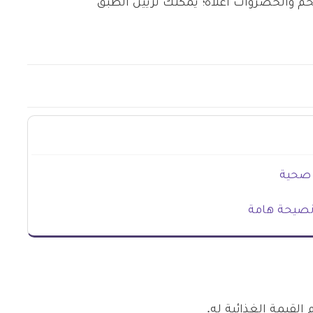
لحم والخضروات أعلاه؛ يمكنك تزيين الطبق
 صحية
نصيحة هامة
القيمة الغذائية له.