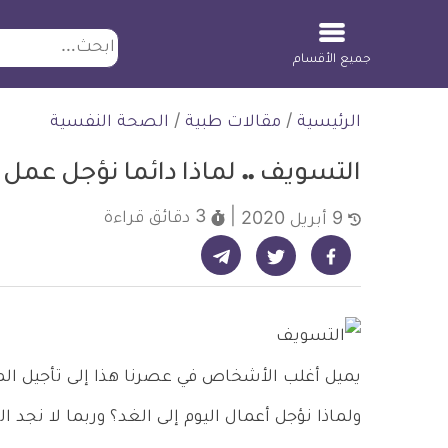
ابحث
جميع الأقسام
لتخطي
الرئيسية
/
مقالات طبية
/
الصحة النفسية
لمحتوى
التسويف .. لماذا دائما نؤجل عمل ال
3 دقائق
قراءة
9 أبريل 2020
شارك على تيليجرام - ديلي ميديكال انفو
شارك على فيسبوك - ديلي ميديكال انفو
شارك على تويتر - ديلي ميديكال انفو
يميل أغلب الأشخاص في عصرنا هذا إلى تأجيل المواع
ولماذا نؤجل أعمال اليوم إلى الغد؟ وربما لا نجد ال