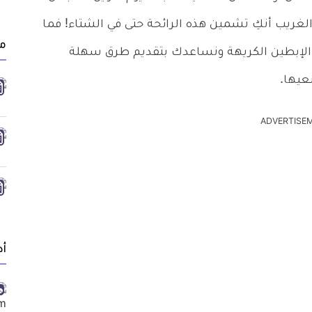
لغريب أنكِ تشمين هذه الرائحة حتى في الشتاء! فما
مق
 الإبطين الكريهة ونساعدك بتقديم طرق سهلة
عيها.
ADVERTISE
أد