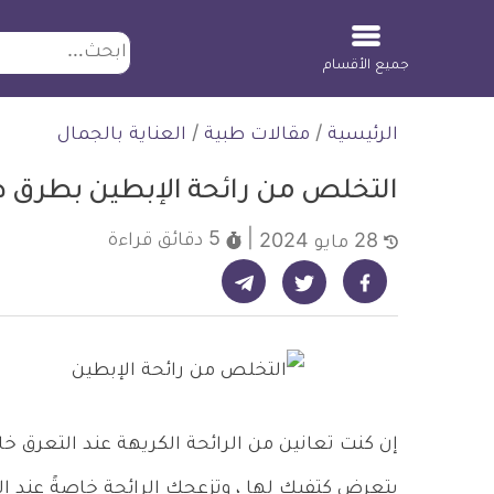
ابحث
جميع الأقسام
لتخطي
الرئيسية
/
مقالات طبية
/
العناية بالجمال
لمحتوى
التخلص من رائحة الإبطين بطرق 
5 دقائق
قراءة
28 مايو 2024
شارك على تيليجرام - ديلي ميديكال انفو
شارك على فيسبوك - ديلي ميديكال انفو
شارك على تويتر - ديلي ميديكال انفو
إن كنت تعانين من الرائحة الكريهة عند التعرق خ
يتعرض كتفيكِ لها ، وتزعجك الرائحة خاصةً عند 