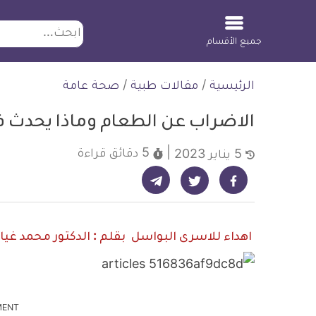
ابحث
جميع الأقسام
لتخطي
الرئيسية
/
مقالات طبية
/
صحة عامة
لمحتوى
الاضراب عن الطعام وماذا يحدث ف
5 دقائق
قراءة
5 يناير 2023
شارك على تيليجرام - ديلي ميديكال انفو
شارك على فيسبوك - ديلي ميديكال انفو
شارك على تويتر - ديلي ميديكال انفو
اهداء للاسرى البواسل بقلم : الدكتور محمد غ
MENT