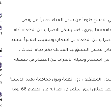
ي الامتناع طوعآ عن تناول الغذاء تعبيرآ عن رفض
امة مما يجري . كما يشكل الاضراب عن الطعام أداة
الاضراب عن الطعام في اشهاره وتعميمه اعلاميآ لحشد
ي لتحمل المسؤولية المناطة بهم تجاه الحدث .
أ
رز من استخدم وسيلة الاضراب عن الطعام في معتقله
ون المعتقلون دون تهمة ودون محاكمة بهذه الوسيلة
انتصارآ , كالأسيرة هناء الشلبي والاسير المحرر خضر عدنان الذي استمر في اضرابه عن الطعام 66 يومآ